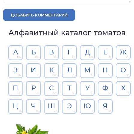
ДОБАВИТЬ КОММЕНТАРИЙ
Алфавитный каталог томатов
А
Б
В
Г
Д
Е
Ж
107
185
85
81
107
11
25
З
И
К
Л
М
Н
О
87
51
205
75
171
55
48
П
Р
С
Т
У
Ф
Х
114
121
223
56
16
32
17
Ц
Ч
Ш
Э
Ю
Я
18
85
28
12
5
33