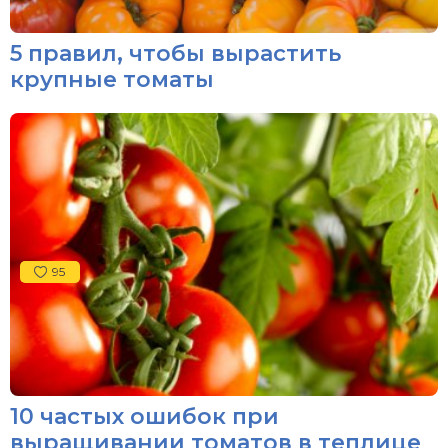
5 правил, чтобы вырастить
крупные томаты
95
10 частых ошибок при
выращивании томатов в теплице