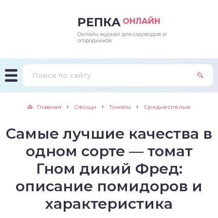
РЕПКА
ОНЛАЙН
Онлайн журнал для садоводов и
епараты и подкормки
ращивание
траскороспелая
ннеспелый
ьтраранний
огородников
ращивание
ннеспелые
ороспелая
еднеранний
ннеспелый
лезни
еднеранние
ннеспелая
еднеспелый
еднеранний
Главная
Овощи
Томаты
Среднеспелые
едители
еднеспелые
еднеранняя
зднеспелый
еднеспелый
Самые лучшие качества в
траранние
зднеспелые
еднеспелая
еднепоздний
одном сорте — томат
ннеспелые
еднепоздняя
зднеспелый
Гном дикий Фред:
описание помидоров и
еднеранние
зднеспелая
характеристика
еднеспелые