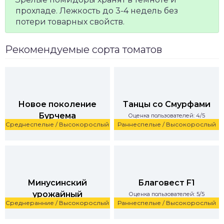
прохладе. Лежкость до 3-4 недель без
потери товарных свойств.
Рекомендуемые сорта томатов
Новое поколение
Танцы со Смурфами
Бурчема
Оценка пользователей: 4/5
Среднеспелые / Высокорослый
Раннеспелые / Высокорослый
Оценка пользователей: 4/5
Минусинский
Благовест F1
урожайный
Оценка пользователей: 5/5
Среднеранние / Высокорослый
Раннеспелые / Высокорослый
Оценка пользователей: 5/5