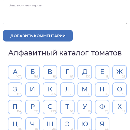
ДОБАВИТЬ КОММЕНТАРИЙ
Алфавитный каталог томатов
А
Б
В
Г
Д
Е
Ж
107
185
85
81
107
11
25
З
И
К
Л
М
Н
О
87
51
205
75
171
55
48
П
Р
С
Т
У
Ф
Х
114
121
223
56
16
32
17
Ц
Ч
Ш
Э
Ю
Я
18
85
28
12
5
33