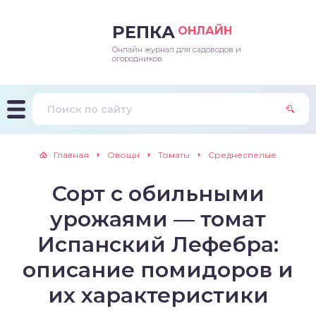
РЕПКА
ОНЛАЙН
Онлайн журнал для садоводов и
епараты и подкормки
ращивание
траскороспелая
ннеспелый
ьтраранний
огородников
ращивание
ннеспелые
ороспелая
еднеранний
ннеспелый
лезни
еднеранние
ннеспелая
еднеспелый
еднеранний
Главная
Овощи
Томаты
Среднеспелые
едители
еднеспелые
еднеранняя
зднеспелый
еднеспелый
Сорт с обильными
траранние
зднеспелые
еднеспелая
еднепоздний
урожаями — томат
ннеспелые
еднепоздняя
зднеспелый
Испанский Лефебра:
описание помидоров и
еднеранние
зднеспелая
их характеристики
еднеспелые