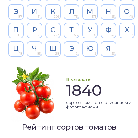
З
И
К
Л
М
Н
О
87
51
205
75
171
55
48
П
Р
С
Т
У
Ф
Х
114
121
223
56
16
32
17
Ц
Ч
Ш
Э
Ю
Я
18
85
28
12
5
33
В каталоге
1840
сортов томатов с описанием и
фотографиями
Рейтинг сортов томатов