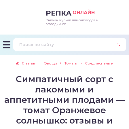
РЕПКА
ОНЛАЙН
Онлайн журнал для садоводов и
епараты и подкормки
ращивание
траскороспелая
ннеспелый
ьтраранний
огородников
ращивание
ннеспелые
ороспелая
еднеранний
ннеспелый
лезни
еднеранние
ннеспелая
еднеспелый
еднеранний
Главная
Овощи
Томаты
Среднеспелые
едители
еднеспелые
еднеранняя
зднеспелый
еднеспелый
Симпатичный сорт с
траранние
зднеспелые
еднеспелая
еднепоздний
лакомыми и
ннеспелые
еднепоздняя
зднеспелый
аппетитными плодами —
томат Оранжевое
еднеранние
зднеспелая
солнышко: отзывы и
еднеспелые