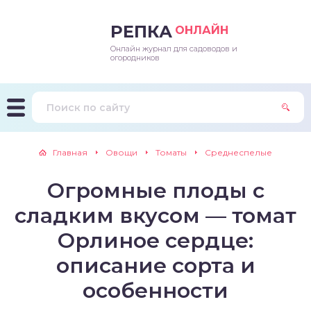
РЕПКА
ОНЛАЙН
Онлайн журнал для садоводов и
епараты и подкормки
ращивание
траскороспелая
ннеспелый
ьтраранний
огородников
ращивание
ннеспелые
ороспелая
еднеранний
ннеспелый
лезни
еднеранние
ннеспелая
еднеспелый
еднеранний
Главная
Овощи
Томаты
Среднеспелые
едители
еднеспелые
еднеранняя
зднеспелый
еднеспелый
Огромные плоды с
траранние
зднеспелые
еднеспелая
еднепоздний
сладким вкусом — томат
ннеспелые
еднепоздняя
зднеспелый
Орлиное сердце:
описание сорта и
еднеранние
зднеспелая
особенности
еднеспелые