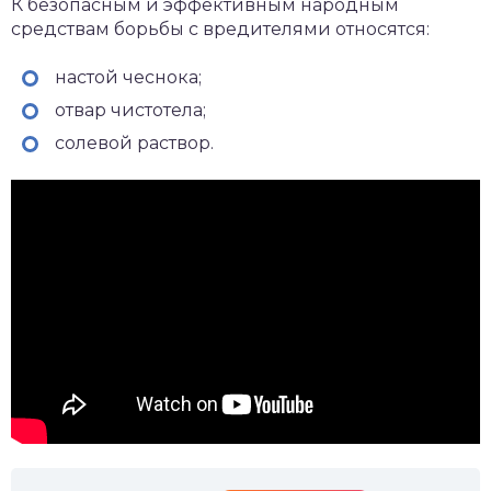
К безопасным и эффективным народным
средствам борьбы с вредителями относятся:
настой чеснока;
отвар чистотела;
солевой раствор.