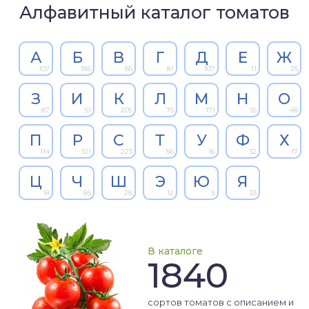
Алфавитный каталог томатов
А
Б
В
Г
Д
Е
Ж
107
185
85
81
107
11
25
З
И
К
Л
М
Н
О
87
51
205
75
171
55
48
П
Р
С
Т
У
Ф
Х
114
121
223
56
16
32
17
Ц
Ч
Ш
Э
Ю
Я
18
85
28
12
5
33
В каталоге
1840
сортов томатов с описанием и