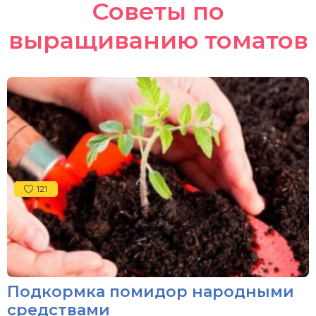
Советы по
выращиванию томатов
121
Подкормка помидор народными
средствами