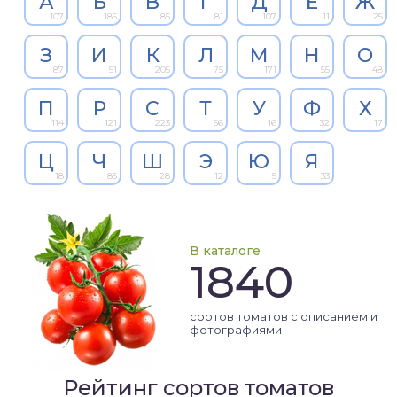
А
Б
В
Г
Д
Е
Ж
107
185
85
81
107
11
25
З
И
К
Л
М
Н
О
87
51
205
75
171
55
48
П
Р
С
Т
У
Ф
Х
114
121
223
56
16
32
17
Ц
Ч
Ш
Э
Ю
Я
18
85
28
12
5
33
В каталоге
1840
сортов томатов с описанием и
фотографиями
Рейтинг сортов томатов