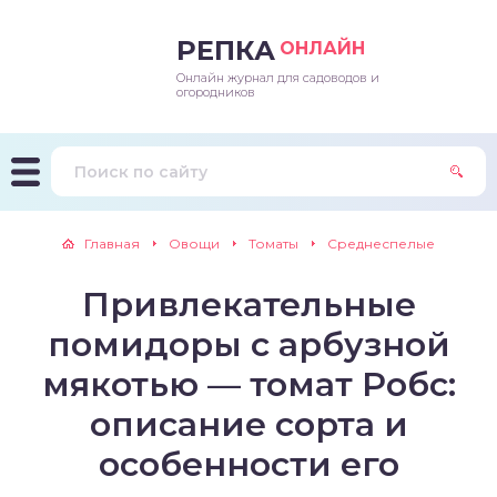
РЕПКА
ОНЛАЙН
Онлайн журнал для садоводов и
епараты и подкормки
ращивание
траскороспелая
ннеспелый
ьтраранний
огородников
ращивание
ннеспелые
ороспелая
еднеранний
ннеспелый
лезни
еднеранние
ннеспелая
еднеспелый
еднеранний
Главная
Овощи
Томаты
Среднеспелые
едители
еднеспелые
еднеранняя
зднеспелый
еднеспелый
Привлекательные
траранние
зднеспелые
еднеспелая
еднепоздний
помидоры с арбузной
ннеспелые
еднепоздняя
зднеспелый
мякотью — томат Робс:
описание сорта и
еднеранние
зднеспелая
особенности его
еднеспелые