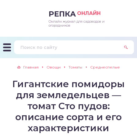
РЕПКА
ОНЛАЙН
Онлайн журнал для садоводов и
епараты и подкормки
ращивание
траскороспелая
ннеспелый
ьтраранний
огородников
ращивание
ннеспелые
ороспелая
еднеранний
ннеспелый
лезни
еднеранние
ннеспелая
еднеспелый
еднеранний
Главная
Овощи
Томаты
Среднеспелые
едители
еднеспелые
еднеранняя
зднеспелый
еднеспелый
Гигантские помидоры
траранние
зднеспелые
еднеспелая
еднепоздний
для земледельцев —
ннеспелые
еднепоздняя
зднеспелый
томат Сто пудов:
описание сорта и его
еднеранние
зднеспелая
характеристики
еднеспелые