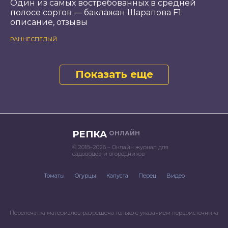
Один из самых востребованных в средней
полосе сортов — баклажан Шарапова F1:
описание, отзывы
РАННЕСПЕЛЫЙ
Показать еще
РЕПКА
ОНЛАЙН
© 2018–2026 – Онлайн журнал для
садоводов и огородников
Томаты
Огурцы
Капуста
Перец
Видео
Перепечатка материалов разрешена только с указанием первоисточника