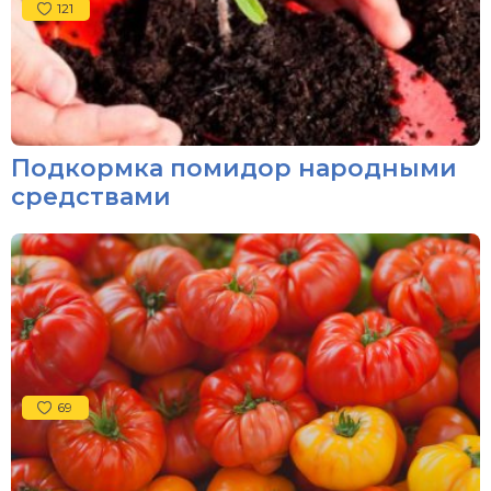
121
Подкормка помидор народными
средствами
69