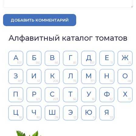
ДОБАВИТЬ КОММЕНТАРИЙ
Алфавитный каталог томатов
А
Б
В
Г
Д
Е
Ж
107
185
85
81
107
11
25
З
И
К
Л
М
Н
О
87
51
205
75
171
55
48
П
Р
С
Т
У
Ф
Х
114
121
223
56
16
32
17
Ц
Ч
Ш
Э
Ю
Я
18
85
28
12
5
33