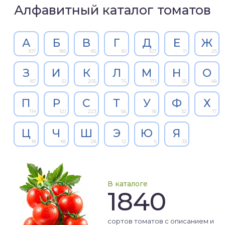
Алфавитный каталог томатов
А
Б
В
Г
Д
Е
Ж
107
185
85
81
107
11
25
З
И
К
Л
М
Н
О
87
51
205
75
171
55
48
П
Р
С
Т
У
Ф
Х
114
121
223
56
16
32
17
Ц
Ч
Ш
Э
Ю
Я
18
85
28
12
5
33
В каталоге
1840
сортов томатов с описанием и