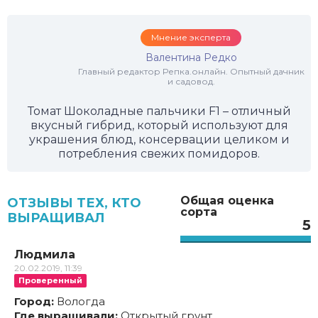
Мнение эксперта
Валентина Редко
Главный редактор Репка.онлайн. Опытный дачник
и садовод.
Томат Шоколадные пальчики F1 – отличный
вкусный гибрид, который используют для
украшения блюд, консервации целиком и
потребления свежих помидоров.
Общая оценка
ОТЗЫВЫ ТЕХ, КТО
сорта
ВЫРАЩИВАЛ
5
Людмила
20.02.2019, 11:39
Проверенный
Город:
Вологда
Где выращивали:
Открытый грунт