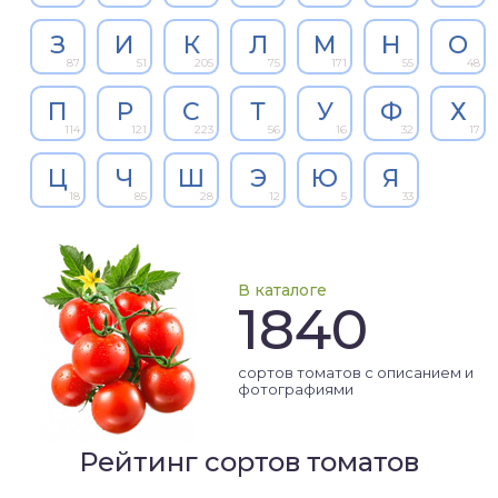
З
И
К
Л
М
Н
О
87
51
205
75
171
55
48
П
Р
С
Т
У
Ф
Х
114
121
223
56
16
32
17
Ц
Ч
Ш
Э
Ю
Я
18
85
28
12
5
33
В каталоге
1840
сортов томатов с описанием и
фотографиями
Рейтинг сортов томатов