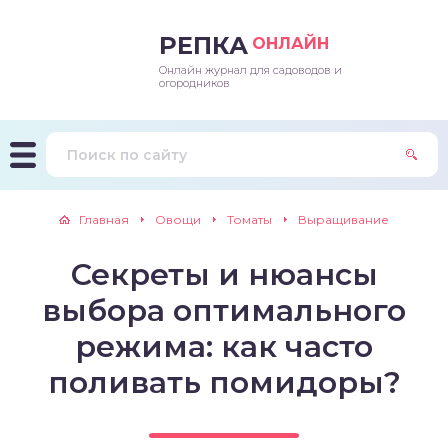
РЕПКА
ОНЛАЙН
Онлайн журнал для садоводов и
епараты и подкормки
ращивание
траскороспелая
ннеспелый
ьтраранний
огородников
ращивание
ннеспелые
ороспелая
еднеранний
ннеспелый
лезни
еднеранние
ннеспелая
еднеспелый
еднеранний
Главная
Овощи
Томаты
Выращивание
едители
еднеспелые
еднеранняя
зднеспелый
еднеспелый
Секреты и нюансы
траранние
зднеспелые
еднеспелая
еднепоздний
выбора оптимального
ннеспелые
еднепоздняя
зднеспелый
режима: как часто
поливать помидоры?
еднеранние
зднеспелая
еднеспелые