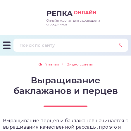
РЕПКА
ОНЛАЙН
Онлайн журнал для садоводов и
епараты и подкормки
ращивание
траскороспелая
ннеспелый
ьтраранний
огородников
ращивание
ннеспелые
ороспелая
еднеранний
ннеспелый
лезни
еднеранние
ннеспелая
еднеспелый
еднеранний
Главная
Видео советы
едители
еднеспелые
еднеранняя
зднеспелый
еднеспелый
Выращивание
траранние
зднеспелые
еднеспелая
еднепоздний
баклажанов и перцев
ннеспелые
еднепоздняя
зднеспелый
еднеранние
зднеспелая
Выращивание перцев и баклажанов начинается с
еднеспелые
выращивания качественной рассады, про это я