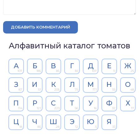
ДОБАВИТЬ КОММЕНТАРИЙ
Алфавитный каталог томатов
А
Б
В
Г
Д
Е
Ж
107
185
85
81
107
11
25
З
И
К
Л
М
Н
О
87
51
205
75
171
55
48
П
Р
С
Т
У
Ф
Х
114
121
223
56
16
32
17
Ц
Ч
Ш
Э
Ю
Я
18
85
28
12
5
33