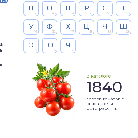
ть)
Н
О
П
Р
С
Т
55
48
114
121
223
56
У
Ф
Х
Ц
Ч
Ш
16
32
17
18
85
28
Э
Ю
Я
а
а
12
5
33
ые
В каталоге
1840
сортов томатов с
описанием и
фотографиями