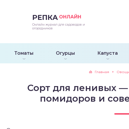
РЕПКА
ОНЛАЙН
епараты и подкормки
ращивание
траскороспелая
ннеспелый
ьтраранний
Онлайн журнал для садоводов и
огородников
ращивание
ннеспелые
ороспелая
еднеранний
ннеспелый
лезни
еднеранние
ннеспелая
еднеспелый
еднеранний
Томаты
Огурцы
Капуста
едители
еднеспелые
еднеранняя
зднеспелый
еднеспелый
Главная
Овощ
траранние
зднеспелые
еднеспелая
еднепоздний
Сорт для ленивых —
ннеспелые
еднепоздняя
зднеспелый
помидоров и сов
еднеранние
зднеспелая
еднеспелые