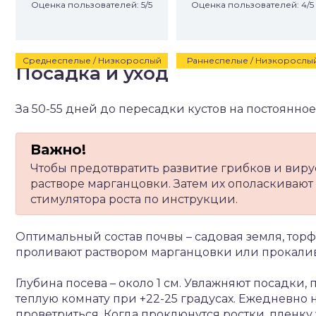
Оценка пользователей: 5/5
Оценка пользователей: 4/5
Среднеспелые / Низкорослый
Раннеспелые / Низкорослы
Посадка и уход
За 50-55 дней до пересадки кустов на постоянное
Чтобы предотвратить развитие грибков и виру
растворе марганцовки. Затем их ополаскивают 
стимулятора роста по инструкции.
Оптимальный состав почвы – садовая земля, торф
проливают раствором марганцовки или прокаливаю
Глубина посева – около 1 см. Увлажняют посадки
теплую комнату при +22-25 градусах. Ежедневно н
проветриться. Когда проклюнутся ростки, пленк