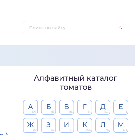
Алфавитный каталог
томатов
А
Б
В
Г
Д
Е
107
185
85
81
107
11
Ж
З
И
К
Л
М
25
87
51
205
75
171