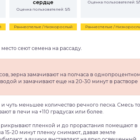
сердце
Оценка пользователей: 5/
Оценка пользователей: 5/5
й
Раннеспелые / Низкорослый
Раннеспелые / Низкоросл
 место сеют семена на рассаду.
сов, зерна замачивают на полчаса в однопроцентно
водой и замачивают еще на 20-30 минут в растворе
 и чуть меньшее количество речного песка. Смесь т
т в печи на +110 градусах или более.
, прикрывают пленкой и до прорастания помещают в
а 15-20 минут пленку снимают, давая земле
у убирают, а ящики выставляют на ярко освещенный