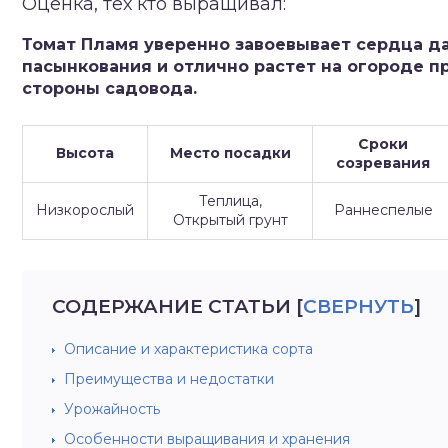
Оценка, тех кто выращивал:
зднеспелые
Томат Пламя уверенно завоевывает сердца дач
пасынкования и отлично растет на огороде п
стороны садовода.
Сроки
Высота
Место посадки
созревания
Теплица,
Низкорослый
Раннеспелые
Открытый грунт
СОДЕРЖАНИЕ СТАТЬИ
[
СВЕРНУТЬ
]
Описание и характеристика сорта
Преимущества и недостатки
Урожайность
Особенности выращивания и хранения