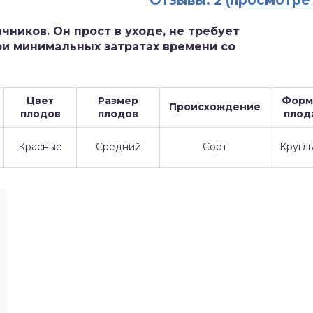
Отзывы: 2
(просмотре
ников. Он прост в уходе, не требует
ри минимальных затратах времени со
Цвет
Размер
Форм
Происхождение
плодов
плодов
плод
Красные
Средний
Сорт
Кругл