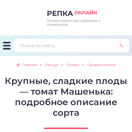
РЕПКА
ОНЛАЙН
Онлайн журнал для садоводов и
епараты и подкормки
ращивание
траскороспелая
ннеспелый
ьтраранний
огородников
ращивание
ннеспелые
ороспелая
еднеранний
ннеспелый
лезни
еднеранние
ннеспелая
еднеспелый
еднеранний
Главная
Овощи
Томаты
Среднеспелые
едители
еднеспелые
еднеранняя
зднеспелый
еднеспелый
Крупные, сладкие плоды
траранние
зднеспелые
еднеспелая
еднепоздний
— томат Машенька:
ннеспелые
еднепоздняя
зднеспелый
подробное описание
сорта
еднеранние
зднеспелая
еднеспелые