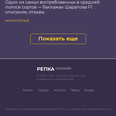
Один из самых востребованных в средней
полосе сортов — баклажан Шарапова F1:
описание, отзывы
РАННЕСПЕЛЫЙ
Показать еще
РЕПКА
ОНЛАЙН
© 2018–2026 – Онлайн журнал для
садоводов и огородников
Томаты
Огурцы
Капуста
Перец
Видео
Перепечатка материалов разрешена только с указанием первоисточника