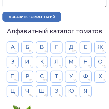
ДОБАВИТЬ КОММЕНТАРИЙ
Алфавитный каталог томатов
А
Б
В
Г
Д
Е
Ж
107
185
85
81
107
11
25
З
И
К
Л
М
Н
О
87
51
205
75
171
55
48
П
Р
С
Т
У
Ф
Х
114
121
223
56
16
32
17
Ц
Ч
Ш
Э
Ю
Я
18
85
28
12
5
33