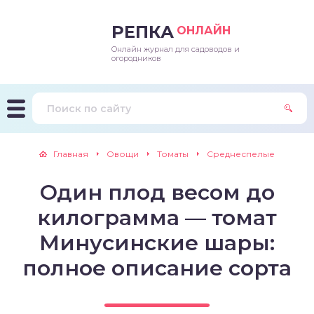
РЕПКА
ОНЛАЙН
Онлайн журнал для садоводов и
епараты и подкормки
ращивание
траскороспелая
ннеспелый
ьтраранний
огородников
ращивание
ннеспелые
ороспелая
еднеранний
ннеспелый
лезни
еднеранние
ннеспелая
еднеспелый
еднеранний
Главная
Овощи
Томаты
Среднеспелые
едители
еднеспелые
еднеранняя
зднеспелый
еднеспелый
Один плод весом до
траранние
зднеспелые
еднеспелая
еднепоздний
килограмма — томат
ннеспелые
еднепоздняя
зднеспелый
Минусинские шары:
полное описание сорта
еднеранние
зднеспелая
еднеспелые