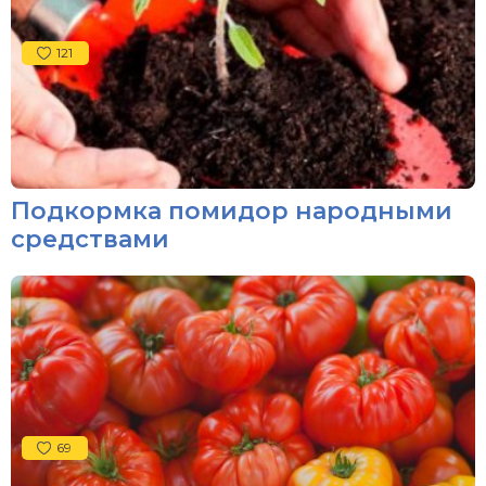
121
Подкормка помидор народными
средствами
69