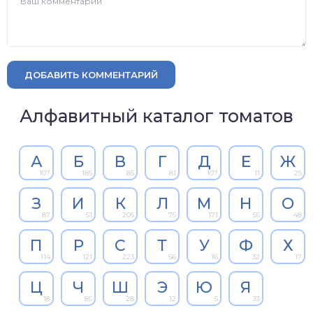
ДОБАВИТЬ КОММЕНТАРИЙ
Алфавитный каталог томатов
А
Б
В
Г
Д
Е
Ж
107
185
85
81
107
11
25
З
И
К
Л
М
Н
О
87
51
205
75
171
55
48
П
Р
С
Т
У
Ф
Х
114
121
223
56
16
32
17
Ц
Ч
Ш
Э
Ю
Я
18
85
28
12
5
33