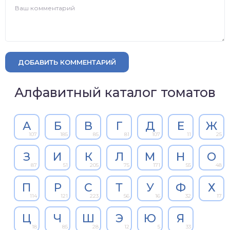
ДОБАВИТЬ КОММЕНТАРИЙ
Алфавитный каталог томатов
А
Б
В
Г
Д
Е
Ж
107
185
85
81
107
11
25
З
И
К
Л
М
Н
О
87
51
205
75
171
55
48
П
Р
С
Т
У
Ф
Х
114
121
223
56
16
32
17
Ц
Ч
Ш
Э
Ю
Я
18
85
28
12
5
33