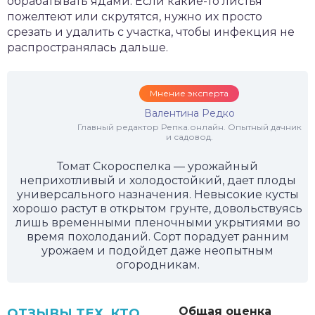
обрабатывать ядами. Если какие-то листья
пожелтеют или скрутятся, нужно их просто
срезать и удалить с участка, чтобы инфекция не
распространялась дальше.
Мнение эксперта
Валентина Редко
Главный редактор Репка.онлайн. Опытный дачник
и садовод.
Томат Скороспелка — урожайный
неприхотливый и холодостойкий, дает плоды
универсального назначения. Невысокие кусты
хорошо растут в открытом грунте, довольствуясь
лишь временными пленочными укрытиями во
время похолоданий. Сорт порадует ранним
урожаем и подойдет даже неопытным
огородникам.
Общая оценка
ОТЗЫВЫ ТЕХ, КТО