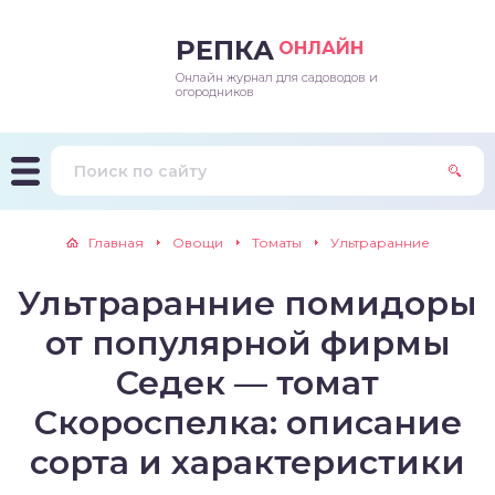
РЕПКА
ОНЛАЙН
Онлайн журнал для садоводов и
епараты и подкормки
ращивание
траскороспелая
ннеспелый
ьтраранний
огородников
ращивание
ннеспелые
ороспелая
еднеранний
ннеспелый
лезни
еднеранние
ннеспелая
еднеспелый
еднеранний
Главная
Овощи
Томаты
Ультраранние
едители
еднеспелые
еднеранняя
зднеспелый
еднеспелый
Ультраранние помидоры
траранние
зднеспелые
еднеспелая
еднепоздний
от популярной фирмы
ннеспелые
еднепоздняя
зднеспелый
Седек — томат
Скороспелка: описание
еднеранние
зднеспелая
сорта и характеристики
еднеспелые